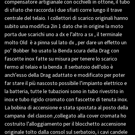
compensatore artigianale con occhielli in ottone, il tubo
di sfiato che raccorda i due sfiati corre lungo il trave
centrale del telaio. I collettori di scarico originali hanno
subito una modifica 2in 1 dato che in origine la moto
porta due scarichi uno a dx e l’altro a sx , il terminale
molto Old è a pinna sul lato dx , per dare un effetto un
po’ Bobber ho usato la Benda scura della Drag con
fascette inox fatte su misura per tenere lo scarico
fermo al telaio e la benda .Il serbatoio dell’olio è
anch’esso della Drag adattato e modificato per poter
far stare il più nascosto possibile l’impianto elettrico e
la batteria, tutte le tubazioni sono in tubo rivestito in
inox e tubo rigido cromato con fascette di tenuta inox.
La bobina di accensione e stata spostata al posto della
campana del claxson ,collegato alla cover cromata ho
costruito l’alloggiamento per il blocchetto accensione
originale tolto dalla consol sul serbatoio, i cavi candele