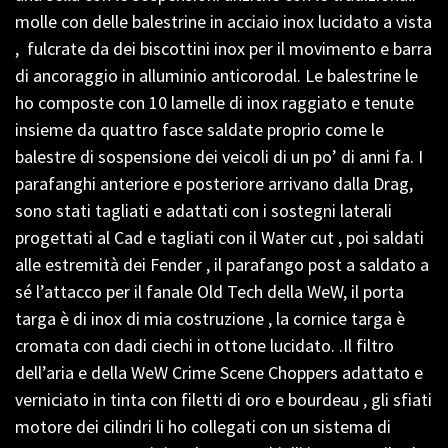
molle con delle balestrine in acciaio inox lucidato a vista
, fulcrate da dei biscottini inox per il movimento e barra
di ancoraggio in alluminio anticorodal. Le balestrine le
ho composte con 10 lamelle di inox raggiato e tenute
insieme da quattro fasce saldate proprio come le
balestre di sospensione dei veicoli di un po’ di anni fa. I
parafanghi anteriore e posteriore arrivano dalla Drag,
sono stati tagliati e adattati con i sostegni laterali
progettati al Cad e tagliati con il Water cut , poi saldati
alle estremità dei Fender , il parafango post a saldato a
sé l’attacco per il fanale Old Tech della WeW, il porta
targa è di inox di mia costruzione , la cornice targa è
cromata con dadi ciechi in ottone lucidato. .Il filtro
dell’aria e della WeW Crime Scene Choppers adattato e
verniciato in tinta con filetti di oro e bourdeau , gli sfiati
motore dei cilindri li ho collegati con un sistema di