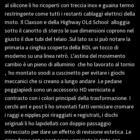
al silicone li ho ricoperti con treccia inox e guaina termo
restringente come tutti i restanti cablaggi elettrici della
moto. Il Claxson e della Highway OLd School alloggia
sotto il canotto di sterzo le sue dimensioni coprono nel
giusto il due tubi del telaio .Sul lato sx si può notare la
primaria a cinghia scoperta della BDL un tocco di
moderno su una linea retrò. L’astina del movimento
cambio è un pieno di alluminio che ho lavorato al tornio
, ho montato snodi a cuscinetto per evitare i giochi
meccanici che si creano a lungo andare .Le pedane
poggiapiedi sono un accessorio HD verniciate a
contrasto con i colori principali della trasformazione. I
cerchi ant e post li ho smontati fatti verniciare cromare
i raggi e nipples poi riraggiati e registrati, i dischi
originali li ho lapidellati con doppio passaggio
intrecciato per dare un effetto di revisione estetica .Le