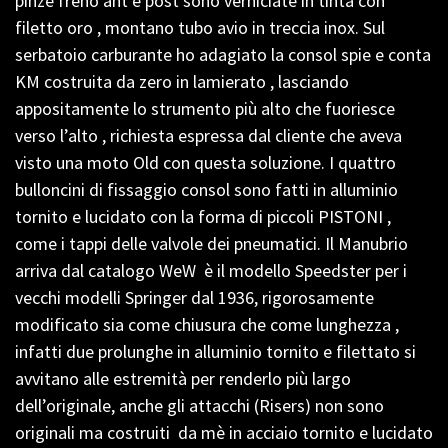
pinze freno ant e post sono verniciate in tinta con
filetto oro , montano tubo avio in treccia inox. Sul
serbatoio carburante ho adagiato la consol spie e conta
KM costruita da zero in lamierato , lasciando
appositamente lo strumento più alto che fuoriesce
verso l’alto , richiesta espressa dal cliente che aveva
visto una moto Old con questa soluzione. I quattro
bulloncini di fissaggio consol sono fatti in alluminio
tornito e lucidato con la forma di piccoli PISTONI ,
come i tappi delle valvole dei pneumatici. Il Manubrio
arriva dal catalogo WeW è il modello Speedster per i
vecchi modelli Springer dal 1936, rigorosamente
modificato sia come chiusura che come lunghezza ,
infatti due prolunghe in alluminio tornito e filettato si
avvitano alle estremità per renderlo più largo
dell’originale, anche gli attacchi (Risers) non sono
originali ma costruiti da mè in acciaio tornito e lucidato