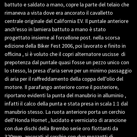
battuto e saldato a mano, copre la parte del telaio che
rimaneva a vista dove era ancorato il cavalletto
centrale originale del California EV. Il puntale anteriore
anch’esso in lamiera battuto a mano è stato
progettato insieme al forcellone post. nella scorsa
edizione della Biker Fest 2006, poi lavorato e finito in
officina , si è voluto che il copri alternatore uscisse di
prepotenza dal puntale quasi fosse un pezzo unico con
lo stesso, la presa d’aria serve per un minimo passaggio
di aria per il raffreddamento della coppa dell’olio del
motore. Il parafango anteriore come il posteriore,
riportano evidenti la punta del manubrio in alluminio ,
infatti il calco della punta e stata presa in scala 1:1 dal
manubrio stesso. La ruota anteriore porta un cerchio
dell’Honda Hornet , lucidato e verniciato di arancione
con due dischi della Brembo serie oro flottanti da
320mm, ancorati al cerchio con due mozzetti di