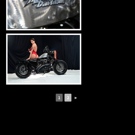
1
2
►